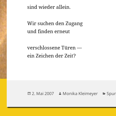
sind wieder allein.
Wir suchen den Zugang
und finden erneut
verschlossene Türen —
ein Zeichen der Zeit?
Veröffentlicht
Autor
Kate
2. Mai 2007
Monika Kleimeyer
Spur
am