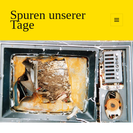
Spuren unserer
Tage
MENÜ
UND
WIDGETS