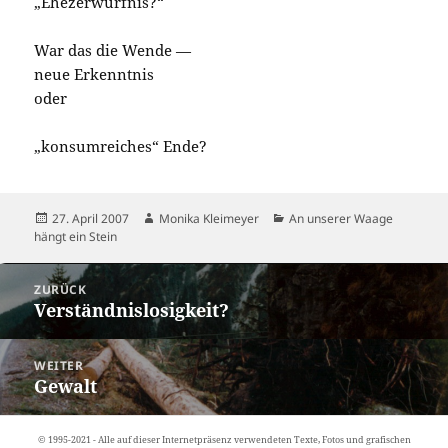
„Ehezerwürfnis?“
War das die Wende —
neue Erkenntnis
oder
„konsumreiches“ Ende?
Veröffentlicht
Autor
Kategorien
27. April 2007
Monika Kleimeyer
An unserer Waage
am
hängt ein Stein
Beitragsnavigation
ZURÜCK
Verständnislosigkeit?
Vorheriger
Beitrag:
WEITER
Gewalt
Nächster
Beitrag:
© 1995-2021 - Alle auf dieser Internetpräsenz verwendeten Texte, Fotos und grafischen