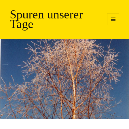
Spuren unserer
Tage
MENÜ
UND
WIDGETS