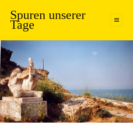
Spuren unserer
Tage
MENÜ
UND
WIDGETS