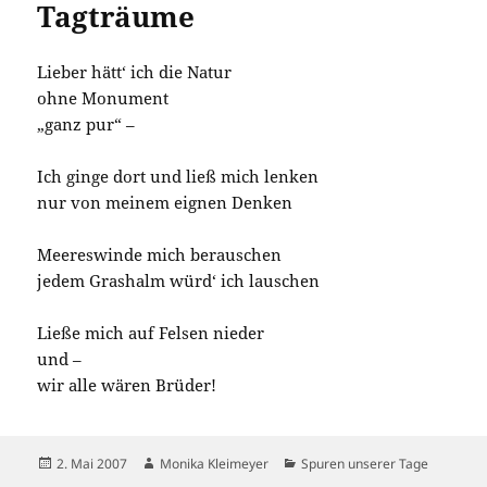
Tagträume
Lieber hätt‘ ich die Natur
ohne Monument
„ganz pur“ –
Ich ginge dort und ließ mich lenken
nur von meinem eignen Denken
Meereswinde mich berauschen
jedem Grashalm würd‘ ich lauschen
Ließe mich auf Felsen nieder
und –
wir alle wären Brüder!
Veröffentlicht
Autor
Kategorien
2. Mai 2007
Monika Kleimeyer
Spuren unserer Tage
am