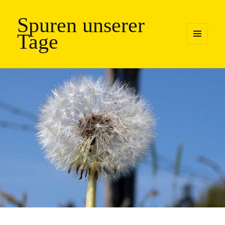
Spuren unserer
Tage
MENÜ
UND
WIDGETS