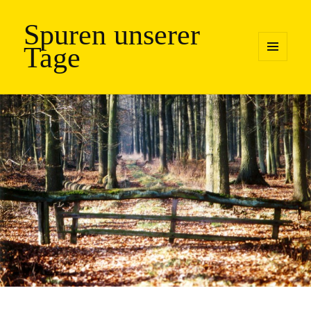
Spuren unserer
Tage
MENÜ
UND
WIDGETS