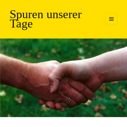
Spuren unserer
Tage
MENÜ
UND
WIDGETS