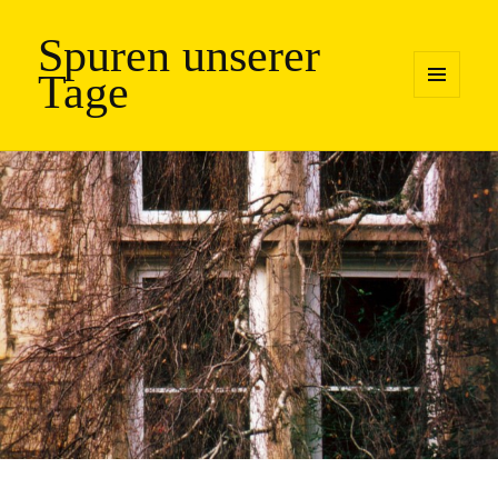
Spuren unserer
Tage
MENÜ
UND
WIDGETS