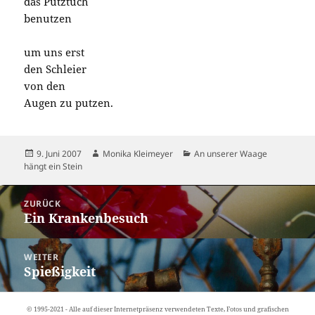
das Putztuch
benutzen
um uns erst
den Schleier
von den
Augen zu putzen.
Veröffentlicht
Autor
Kategorien
9. Juni 2007
Monika Kleimeyer
An unserer Waage
am
hängt ein Stein
Beitragsnavigation
ZURÜCK
Ein Krankenbesuch
Vorheriger
Beitrag:
WEITER
Spießigkeit
Nächster
Beitrag:
© 1995-2021 - Alle auf dieser Internetpräsenz verwendeten Texte, Fotos und grafischen